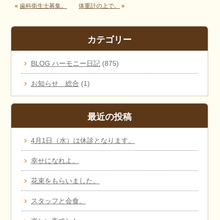
«
歯科衛生士募集。
体重計の上で。
»
カテゴリー
BLOG ハーモニー日記
(875)
お知らせ 総合
(1)
最近の投稿
4月1日（水）は休診となります。
幸せになれよ。
花束をもらいました。
スタッフと会食。